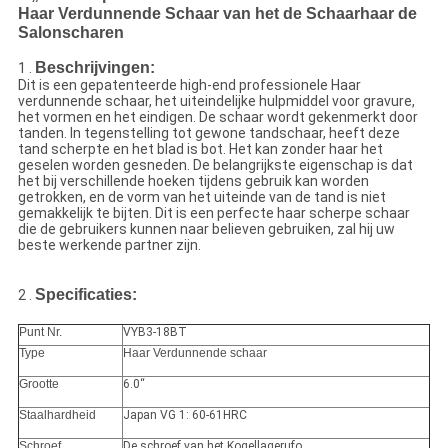
Haar Verdunnende Schaar van het de Schaarhaar de
Salonscharen
Beschrijvingen:
1 .
Dit is een gepatenteerde high-end professionele Haar
verdunnende schaar, het uiteindelijke hulpmiddel voor gravure,
het vormen en het eindigen. De schaar wordt gekenmerkt door
tanden. In tegenstelling tot gewone tandschaar, heeft deze
tand scherpte en het blad is bot. Het kan zonder haar het
geselen worden gesneden. De belangrijkste eigenschap is dat
het bij verschillende hoeken tijdens gebruik kan worden
getrokken, en de vorm van het uiteinde van de tand is niet
gemakkelijk te bijten. Dit is een perfecte haar scherpe schaar
die de gebruikers kunnen naar believen gebruiken, zal hij uw
beste werkende partner zijn.
Specificaties:
2 .
Punt Nr.
VYB3-18BT
Type
Haar Verdunnende schaar
Grootte
6.0“
Staalhardheid
Japan VG 1: 60-61HRC
Schroef
De schroef van het Kogellagerufo