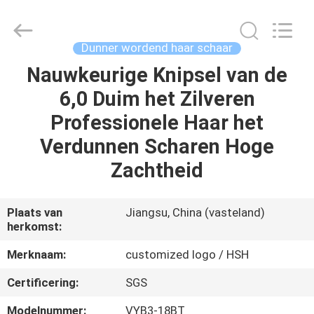
Zhangjiagang
City
Jincheng
Scissors
Co.,
Dunner wordend haar schaar
Ltd..
All
Nauwkeurige Knipsel van de
HUIS
Rights
Reserved.
6,0 Duim het Zilveren
PRODUCTEN
Professionele Haar het
Verdunnen Scharen Hoge
ONGEVEER
Zachtheid
ONS
Plaats van
Jiangsu, China (vasteland)
herkomst:
FABRIEKSREIS
Merknaam:
customized logo / HSH
KWALITEITSCONTROLE
Certificering:
SGS
Modelnummer:
VYB3-18BT