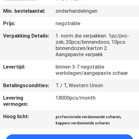
CONTACTEER
Min. bestelaantal:
onderhandelingen
ONS
Prijs:
negotiable
VERZOEK
Verpakking Details:
1. norm die verpakken: 1pc/pvc-
zak; 20pcs/binnendoos; 10pcs
OM
binnendozen/karton 2.
EEN
Aangepaste verpakk
CITAAT
Levertijd:
binnen 3-7 negotable
werkdagen/aangepaste schaar
SITEMAP
Betalingscondities:
T / T, Western Union
Levering
18000pcs/month
PRIVACY
vermogen:
POLICY
Hoog licht:
,
professionele verdunnende scharen
kappers verdunnende scharen