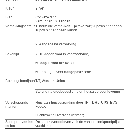
Kleur
Zilver
Blad
Convexe rand
Verdunner: 18 Tanden
Verpakkingsdetails
1.
norm die verpakken: 1pc/pvc-zak; 20pcs/binnendoos;
10pcs binnendozen/karton
2.
Aangepaste verpakking
Levertijd
7~10 dagen voor in voorraadorde,
60 dagen voor nieuwe orde
60-90 dagen voor aangepaste orde
Betalingstermijnen
T/T, Western Union
Storting na ordebevestiging en het saldo vóór levering
Verschepende
Huis-aan-huisverzending door TNT, DHL, UPS, EMS,
manier
Fedex.
Luchtvracht; Overzees vervoer;
Steekproeven het
De kopers veroorloven zich de van de steekproefprijs en
testen
vracht last