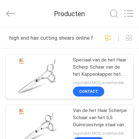
Zhangjiagang
City
Jincheng
Producten
Scissors
Co.,
Ltd..
All
HUIS
Rights
Reserved.
high end hair cutting shears online fabricage
PRODUCTEN
Speciaal van de het Haar
Scherp Schaar van de
ONGEVEER
het Kappenkapper het
ONS
Roestvrije staal
negotiable MOQ:onderhandelingen
Middelgroot Gewicht
CONTACT
FABRIEKSREIS
Van de het Haar Scherpe
Schaar van het 5,5
KWALITEITSCONTROLE
Duimroestvrije staal van
het het Bladuiteinde
negotiable MOQ:onderhandelingen