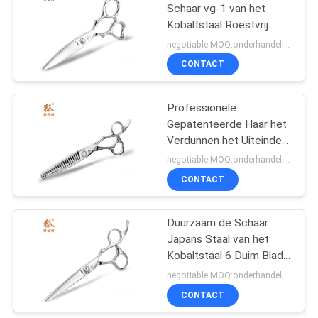
Schaar vg-1 van het
Kobaltstaal Roestvrij
staal Vlotte Scheerbeurt
negotiable MOQ:onderhandelingen
voelt
CONTACT
Professionele
Gepatenteerde Haar het
Verdunnen het Uiteinde
Goede Zachtheid van het
negotiable MOQ:onderhandelingen
Scharen Scherpe Blad
CONTACT
Duurzaam de Schaar
Japans Staal van het
Kobaltstaal 6 Duim Blad
Hoge Precisie
negotiable MOQ:onderhandelingen
CONTACT