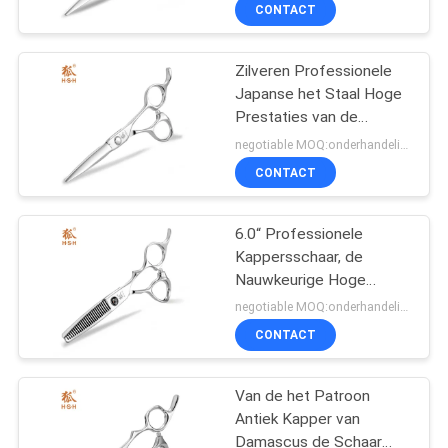
Scherpe het
CONTACTEER
CONTACT
UFOschroeven
ONS
Zilveren Professionele
Japanse het Staal Hoge
VERZOEK
Prestaties van de
OM
Kappersschaar
negotiable MOQ:onderhandelingen
EEN
CONTACT
CITAAT
6.0“ Professionele
Kappersschaar, de
SITEMAP
Nauwkeurige Hoge
Scherpe Scharen van het
negotiable MOQ:onderhandelingen
Beëindigenhaar
PRIVACY
CONTACT
POLICY
Van de het Patroon
Antiek Kapper van
Damascus de Schaar