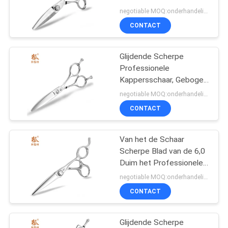
Glijdend het snijden
negotiable MOQ:onderhandelingen
Aangepast Embleem
CONTACT
Glijdende Scherpe
Professionele
Kappersschaar, Gebogen
het UFOschroef van de
negotiable MOQ:onderhandelingen
Bladschaar
CONTACT
Van het de Schaar
Scherpe Blad van de 6,0
Duim het Professionele
Kapper Hoofd van de het
negotiable MOQ:onderhandelingen
Uiteinde Dunne Snijder
CONTACT
Glijdende Scherpe