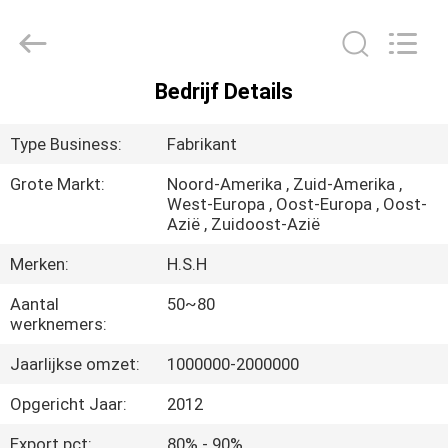
Zhangjiagang
City
Jincheng
Scissors
Co.,
Ltd..
Bedrijf Details
All
HUIS
Rights
Reserved.
Type Business:
Fabrikant
PRODUCTEN
Grote Markt:
Noord-Amerika , Zuid-Amerika ,
West-Europa , Oost-Europa , Oost-
Azië , Zuidoost-Azië
ONGEVEER
ONS
Merken:
H.S.H
Aantal
50~80
werknemers:
FABRIEKSREIS
Jaarlijkse omzet:
1000000-2000000
KWALITEITSCONTROLE
Opgericht Jaar:
2012
Export pct:
80% - 90%