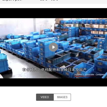
CONTACTEER
ONS
VERZOEK
OM
EEN
CITAAT
SITEMAP
PRIVACY
POLICY
VIDEO
IMAGES
Zhangjiagang City Jincheng